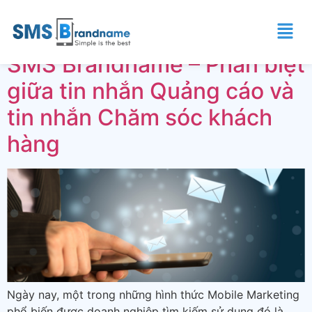
Thẻ:
VMG
SMS Brandname – Phân biệt
giữa tin nhắn Quảng cáo và
tin nhắn Chăm sóc khách
hàng
Ngày nay, một trong những hình thức Mobile Marketing
phổ biến được doanh nghiệp tìm kiếm sử dụng đó là