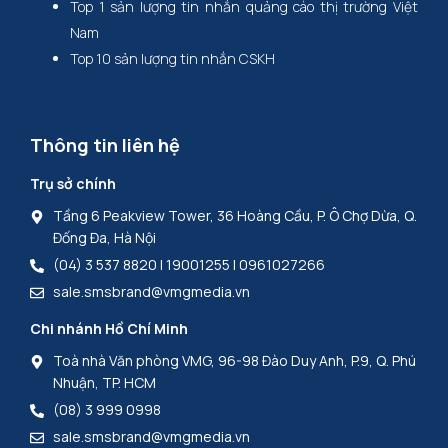
Top 1 sản lượng tin nhắn quảng cáo thị trường Việt
Nam
Top 10 sản lượng tin nhắn CSKH
Thông tin liên hệ
Trụ sở chính
Tầng 6 Peakview Tower, 36 Hoàng Cầu, P. Ô Chợ Dừa, Q.
Đống Đa, Hà Nội
(04) 3 537 8820 | 19001255 | 0961027266
sale.smsbrand@vmgmedia.vn
Chi nhánh Hồ Chí Minh
Toà nhà Văn phòng VMG, 96-98 Đào Duy Anh, P.9, Q. Phú
Nhuận, TP. HCM
(08) 3 999 0998
sale.smsbrand@vmgmedia.vn