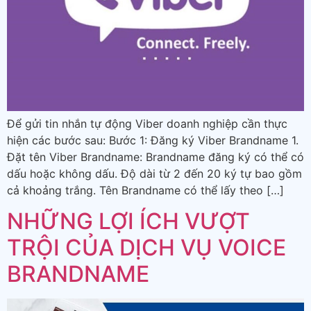
Để gửi tin nhắn tự động Viber doanh nghiệp cần thực
hiện các bước sau: Bước 1: Đăng ký Viber Brandname 1.
Đặt tên Viber Brandname: Brandname đăng ký có thể có
dấu hoặc không dấu. Độ dài từ 2 đến 20 ký tự bao gồm
cả khoảng trắng. Tên Brandname có thể lấy theo […]
NHỮNG LỢI ÍCH VƯỢT
TRỘI CỦA DỊCH VỤ VOICE
BRANDNAME